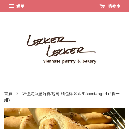
選單
購物車
›
首頁
維也納海鹽茴香/起司 麵包棒 Salz/Käsestangerl (4條一
組)