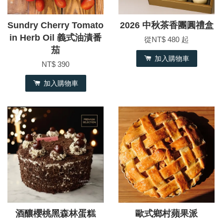
Sundry Cherry Tomato
2026 中秋茶香團圓禮盒
in Herb Oil 義式油漬番
從
NT$ 480
起
茄
加入購物車
NT$ 390
加入購物車
酒釀櫻桃黑森林蛋糕
歐式鄉村蘋果派