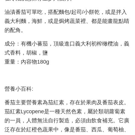
油漬番茄可單吃，搭配麵包/起司/小餅乾，或是拌入
義大利麵，海鮮，或是焗烤蔬菜裡、都是能畫龍點睛
的配角。
成分：有機小蕃茄，頂級進口義大利初榨橄欖油，義
式香料，胡椒，鹽
重量：內容物180g
營養小百科:
番茄主要營養素為茄紅素，存在於果肉及番茄表皮。
茄紅素Lycopene是一種天然色素，屬於類胡蘿蔔素
的一員，人體無法自行製造，必須由飲食補充。它廣
泛存在於紅橙色蔬果中，像是番茄、西瓜、葡萄柚、