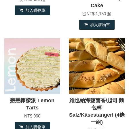
Cake
加入購物車
從
NT$ 1,150
起
加入購物車
戀戀檸檬派 Lemon
維也納海鹽茴香/起司 麵
Tarts
包棒
Salz/Käsestangerl (4條
NT$ 960
一組)
加入購物車