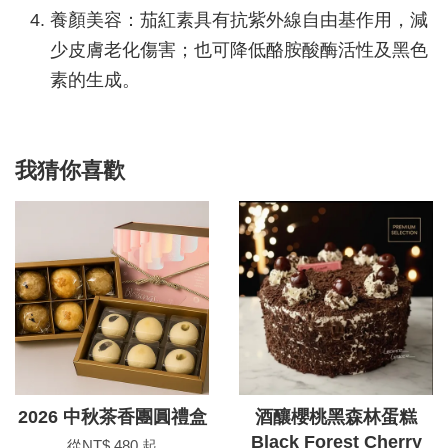
養顏美容：茄紅素具有抗紫外線自由基作用，減
少皮膚老化傷害；也可降低酪胺酸酶活性及黑色
素的生成。
我猜你喜歡
2026 中秋茶香團圓禮盒
酒釀櫻桃黑森林蛋糕
Black Forest Cherry
從
NT$ 480
起