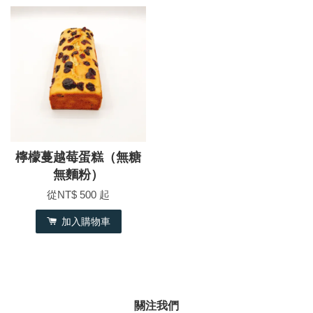
檸檬蔓越莓蛋糕（無糖
無麵粉）
從
NT$ 500
起
加入購物車
關注我們